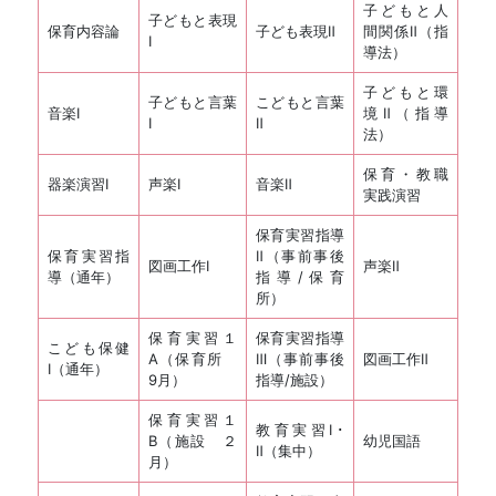
子どもと人
子どもと表現
保育内容論
子ども表現Ⅱ
間関係Ⅱ（指
Ⅰ
導法）
子どもと環
子どもと言葉
こどもと言葉
音楽Ⅰ
境Ⅱ（指導
Ⅰ
Ⅱ
法）
保育・教職
器楽演習Ⅰ
声楽Ⅰ
音楽Ⅱ
実践演習
保育実習指導
保育実習指
Ⅱ（事前事後
図画工作Ⅰ
声楽Ⅱ
導（通年）
指導/保育
所）
保育実習１
保育実習指導
こども保健
A（保育所
Ⅲ（事前事後
図画工作Ⅱ
Ⅰ（通年）
9月）
指導/施設）
保育実習１
教育実習Ⅰ･
B（施設 ２
幼児国語
Ⅱ（集中）
月）