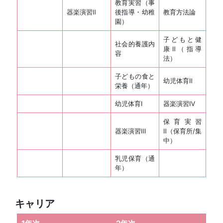
教育実習（事
器楽演習Ⅱ
後指導・幼稚
教育方法論
園）
子どもと健
社会的養護内
康Ⅱ（指導
容
法）
子どもの食と
幼児体育Ⅱ
栄養（通年）
幼児体育Ⅰ
器楽演習Ⅳ
保育実習
器楽演習Ⅲ
Ⅱ（保育所/集
中）
乳児保育（通
年）
キャリア