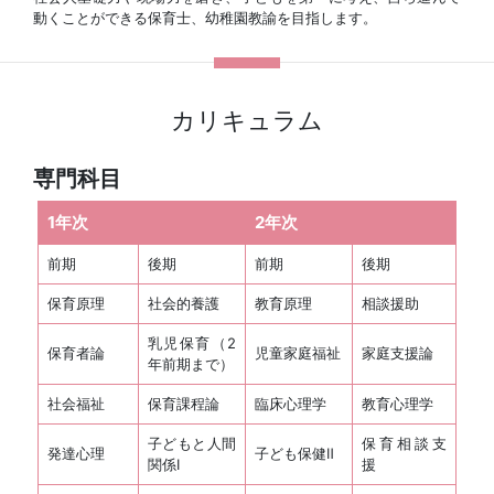
動くことができる保育士、幼稚園教諭を目指します。
カリキュラム
専門科目
1年次
2年次
前期
後期
前期
後期
保育原理
社会的養護
教育原理
相談援助
乳児保育（2
保育者論
児童家庭福祉
家庭支援論
年前期まで）
社会福祉
保育課程論
臨床心理学
教育心理学
子どもと人間
保育相談支
発達心理
子ども保健Ⅱ
関係Ⅰ
援