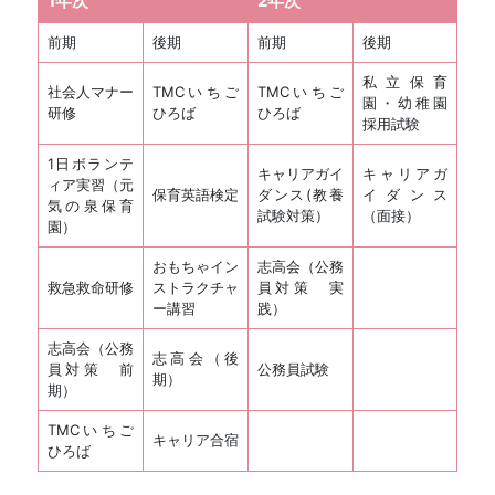
1年次
2年次
前期
後期
前期
後期
私立保育
社会人マナー
TMCいちご
TMCいちご
園・幼稚園
研修
ひろば
ひろば
採用試験
1日ボランテ
キャリアガイ
キャリアガ
ィア実習（元
保育英語検定
ダンス(教養
イダンス
気の泉保育
試験対策）
（面接）
園）
おもちゃイン
志高会（公務
救急救命研修
ストラクチャ
員対策 実
ー講習
践）
志高会（公務
志高会（後
員対策 前
公務員試験
期）
期）
TMCいちご
キャリア合宿
ひろば