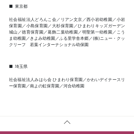
東京都
社会福祉法人どろんこ会／リアン文京／西小岩幼稚園／小岩
保育園／小島保育園／大杉保育園／ひまわりキッズガーデン
城山／徳育保育園／葛飾二葉幼稚園／明聖第一幼稚園／こう
ま幼稚園／きよみ幼稚園／ふる里学舎本郷／(株)ニュー・クッ
クリーフ 若葉インターナショナル幼保園
埼玉県
社会福祉法人みはら会
ひまわり保育園／かわいデイナースリ
ー保育園／南よの虹保育園／河合幼稚園