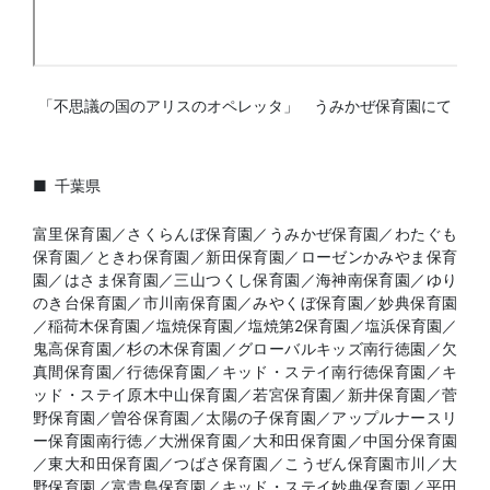
「不思議の国のアリスのオペレッタ」 うみかぜ保育園にて
千葉県
富里保育園／さくらんぼ保育園／うみかぜ保育園／わたぐも
保育園／ときわ保育園／新田保育園／ローゼンかみやま保育
園／はさま保育園／三山つくし保育園／海神南保育園／ゆり
のき台保育園／市川南保育園／みやくぼ保育園／妙典保育園
／稲荷木保育園／塩焼保育園／塩焼第
2
保育園／塩浜保育園／
鬼高保育園／杉の木保育園／グローバルキッズ南行徳園／欠
真間保育園／行徳保育園／キッド・ステイ南行徳保育園／キ
ッド・ステイ原木中山保育園／若宮保育園／新井保育園／菅
野保育園／曽谷保育園／太陽の子保育園／アップルナースリ
ー保育園南行徳／大洲保育園／大和田保育園／中国分保育園
／東大和田保育園／つばさ保育園／こうぜん保育園市川／大
野保育園／富貴島保育園／キッド・ステイ妙典保育園／平田