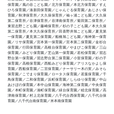
保育園／風の谷こども園／北方保育園／本北方保育園／すえ
ひろ保育園／湊新田保育園／じゃんぐる保育園／あじさい保
育園／秋津保育所／大久保保育所／袖ヶ浦こども園／大久保
第二保育所／谷津保育所／谷津南保育所／菊田第二保育所／
東習志野こども園／藤崎保育所／杉の子こども園／本大久保
第二保育所／本大久保保育所／田喜野井旭こども園／夏見第
一保育園／夏見第二保育園／船橋旭こども園／海神第一保育
園／リサ保育園／宮本第一保育園／宮本第二保育園／金杉台
保育園／行田保育園／高根台保育園／やまびこ保育園／三山
保育園／みどり保育園／芝山第一保育園／若松保育園／習志
野台第一保育園／習志野台第二保育園／小室保育園／杉の子
保育園／高根保育園／西船みどり保育園／アリスなかよし保
育園／西船保育園／二宮保育園／ナーサリー木の実／みそら
保育園／こでまり保育園／ロータス保育園／若葉保育園／千
鳥保育園／二和保育園／浜町保育園／しらゆり保育園／中山
あけぼの保育園／本中山保育園／海神第二保育園／中央保育
園／本町保育園／湊町保育園／緑台保育園／睦北保育園／高
津南保育園／村上北保育園／八千代台西保育園／八千代台保
育園／八千代台南保育園／米本南保育園