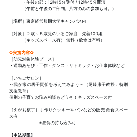
・午後の部：12時15分受付
/ 12時45分開演
（午前と午後の二部制。片方のみの参加も可。）
［場所］東京経営短期大学キャンパス内
［対象］２歳～５歳児のいるご家庭 先着
100
組
（キッズスペース有）
無料（飲食は有料）
✿
実施内容✿
［幼児対象体験ブース］
・運動あそび・工作・ダンス・リトミック・お仕事体験など
［いちごサロン］
～我が家の親子関係を考えてみよう～（尾崎康子教授：特別
支援教育）
個別の子育てお悩み相談もどうぞ！キッズスペース付
［えがお横丁］手作りクッキーやパンなどの販売
飲食スペー
ス有
※昼食の持ち込み可
【申込期限】