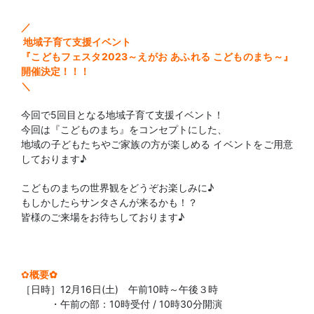
／
地域子育て支援イベント
『こどもフェスタ
2023
～えがお
あふれる
こどものまち～』
開催決定！！！
＼
今回で
5
回目となる地域子育て支援イベント！
今回は『こどものまち』をコンセプトにした、
地域の子どもたちやご家族の方が楽しめる
イベントをご用意
しております♪
こどものまちの世界観をどうぞお楽しみに♪
もしかしたらサンタさんが来るかも！？
皆様のご来場をお待ちしております♪
✿
概要✿
［日時］
12
月
16
日
(
土
)
午前
10
時～午後３時
・午前の部：10時受付
/ 10時30分開演