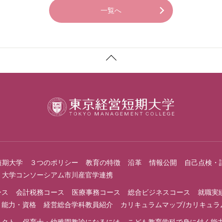
一覧へ
短期大学 ３つのポリシー
教育の特徴
沿革
情報公開
自己点検・
大学コンソーシアム市川産官学連携
ース
会計税務コース
医療事務コース
総合ビジネスコース
就職実
く能力・資格
経営総合学科教員紹介
カリキュラムマップ/カリキュ
ェクト
保育士・幼稚園教諭になるには
こども教育学科で身に付く能