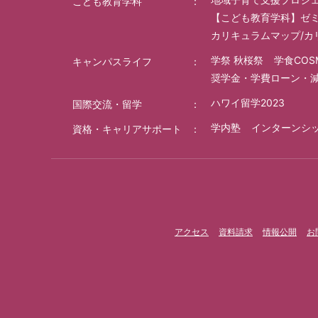
こども教育学科
【こども教育学科】ゼ
カリキュラムマップ/カ
学祭 秋桜祭
学食COS
キャンパスライフ
奨学金・学費ローン・
ハワイ留学2023
国際交流・留学
学内塾
インターンシ
資格・キャリアサポート
アクセス
資料請求
情報公開
お