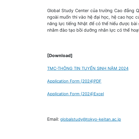
Global Study Center của trường Cao đẳng Qu
ngoài muốn thi vào hệ đại học, hệ cao học c
năng lực tiếng Nhật để có thể hiểu được bài
nhằm đào tạo bồi dưỡng nhân lực có thể hoạt
[Download]
TMC-THÔNG TIN TUYỂN SINH NĂM 2024
Application Form (2024)PDF
Application Form (2024)Excel
Email:
globalstudy@tokyo-keitan.ac.jp