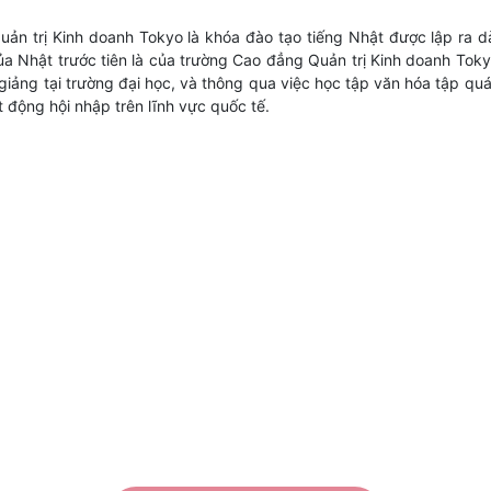
ản trị Kinh doanh Tokyo là khóa đào tạo tiếng Nhật được lập ra d
ủa Nhật trước tiên là của trường Cao đẳng Quản trị Kinh doanh Tok
 giảng tại trường đại học, và thông qua việc học tập văn hóa tập qu
 động hội nhập trên lĩnh vực quốc tế.