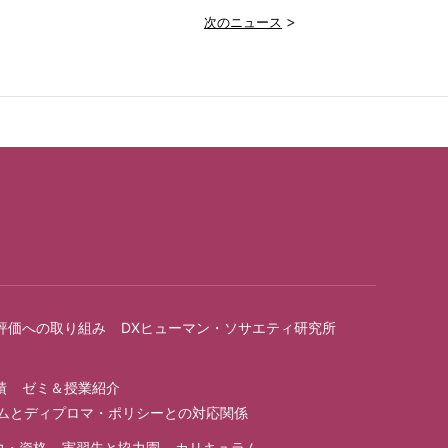
>
次のニュース
評価への取り組み
DXヒューマン・ソサエティ研究所
績
ゼミ＆授業紹介
ラムとディプロマ・ポリシーとの対応関係
力・資格
実習先と協力園
カリキュラム