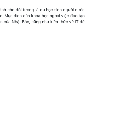
ành cho đối tượng là du học sinh người nước
yo. Mục đích của khóa học ngoài việc đào tạo
án của Nhật Bản, cũng như kiến thức về IT để