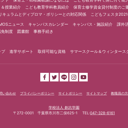
ミ＆授業紹介
こども教育学科教員紹介
保育士修学資金貸付制度のご
リキュラムとディプロマ・ポリシーとの対応関係
こどもフェスタ202
MOSニュース
キャンパスカレンダー
キャンパス・施設紹介
課外
減免制度
図書館
事務手続き
ップ
進学サポート
取得可能な資格
サマースクール＆ウィンタース
問い合わせ
プライバシーポリシー
サイトポリシー
サイトマップ
教職員の方
学校法人 創志学園
〒272-0001 千葉県市川市二俣625-1 TEL:
047-328-6161