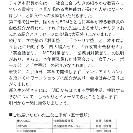
ディア本部長からは、「社会に合ったきめ細やかな教育をし
ている貴校で、企業が求める実務能力が長けた人材になって
ほしい」と新入生への激励をいただきました。
第二部では一転、軽やかなBGMとともに本学が誇る教職員の
自己紹介が行われ、それぞれの先生によるオリジナリティあ
ふれる紹介とメッセージに会場は大変盛り上がりました。
続けて、学内塾の「村田塾」、「キャリア塾」と、本年度よ
り新たに始動する「四大編入ゼミ」「行政書士合格ゼミ」
「英会話ゼミ」「MOS対策ゼミ」「公務員対策ゼミ」の説明
があり、さらに、本年度発足した体育会より「女子バレーボ
ール部」と「空手部」の紹介がなされました。
最後に、4月25日、本学で開催します「ヤングアメリカン」
を招いてのワークショップの紹介があり、会場は再び盛り上
がりました。
新入生の皆さんには、明日からはじまる学園生活、挑戦する
学びについて、しっかりとイメージできたことと思います。
明日から一緒に頑張りましょう。
■ご出席いただいた主なご来賓（五十音順）