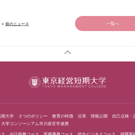
<
一覧へ
前のニュース
短期大学 ３つのポリシー
教育の特徴
沿革
情報公開
自己点検・
大学コンソーシアム市川産官学連携
ース
会計税務コース
医療事務コース
総合ビジネスコース
就職実