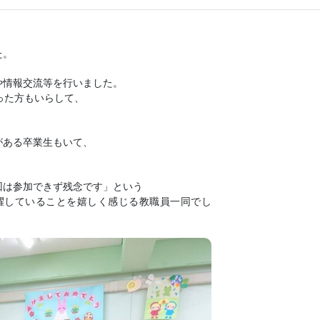
た。
や情報交流等を行いました。
った方もいらして、
がある卒業生もいて、
。
回は参加できず残念です」という
躍していることを嬉しく感じる教職員一同でし