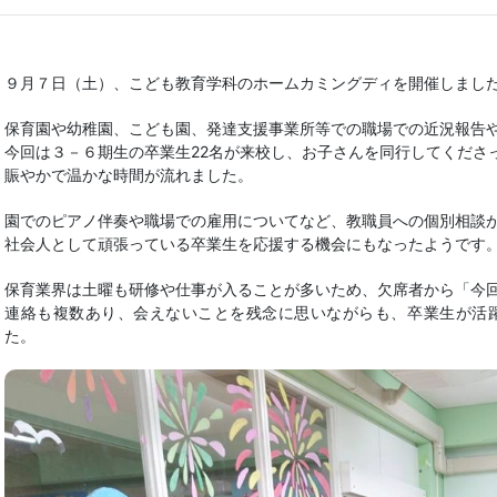
９月７日（土）、こども教育学科のホームカミングディを開催しまし
保育園や幼稚園、こども園、発達支援事業所等での職場での近況報告
今回は３－６期生の卒業生22名が来校し、お子さんを同行してくださ
賑やかで温かな時間が流れました。
園でのピアノ伴奏や職場での雇用についてなど、教職員への個別相談
社会人として頑張っている卒業生を応援する機会にもなったようです
保育業界は土曜も研修や仕事が入ることが多いため、欠席者から「今
連絡も複数あり、会えないことを残念に思いながらも、卒業生が活
た。