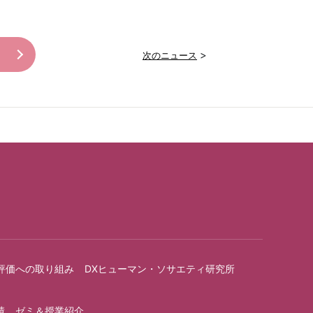
>
次のニュース
評価への取り組み
DXヒューマン・ソサエティ研究所
績
ゼミ＆授業紹介