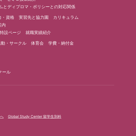
ラムとディプロマ・ポリシーとの対応関係
力・資格
実習先と協力園
カリキュラム
案内
1特設ページ
就職実績紹介
活動・サークル
体育会
学費・納付金
クール
へ
Global Study Center 留学生別科