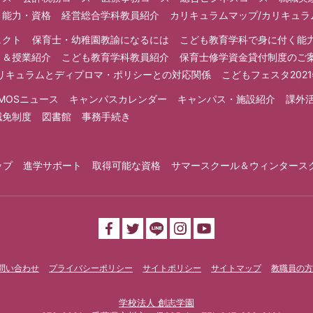
く能力・資格
経営総合学科教員紹介
カリキュラムマップ/カリキュ
ェクト
保育士・幼稚園教諭になるには
こども教育学科で身に付く能
ミ＆授業紹介
こども教育学科教員紹介
保育士修学資金貸付制度のご
リキュラムとディプロマ・ポリシーとの対応関係
こどもフェスタ202
MOSニュース
キャンパスカレンダー
キャンパス・施設紹介
課外
減免制度
図書館
事務手続き
ップ
進学サポート
取得可能な資格
サマースクール＆ウィンタース
問い合わせ
プライバシーポリシー
サイトポリシー
サイトマップ
教職員の方
学校法人 創志学園