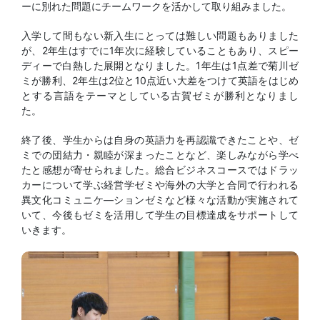
ーに別れた問題にチームワークを活かして取り組みました。
入学して間もない新入生にとっては難しい問題もありました
が、2年生はすでに1年次に経験していることもあり、スピー
ディーで白熱した展開となりました。1年生は1点差で菊川ゼ
ミが勝利、2年生は2位と10点近い大差をつけて英語をはじめ
とする言語をテーマとしている古賀ゼミが勝利となりまし
た。
終了後、学生からは自身の英語力を再認識できたことや、ゼ
ミでの団結力・親睦が深まったことなど、楽しみながら学べ
たと感想が寄せられました。総合ビジネスコースではドラッ
カーについて学ぶ経営学ゼミや海外の大学と合同で行われる
異文化コミュニケ―ションゼミなど様々な活動が実施されて
いて、今後もゼミを活用して学生の目標達成をサポートして
いきます。