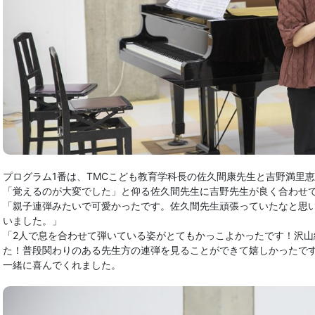
プログラム1番は、
TMCこども教育学科長の佐久間康先生と吉野満
里恵
「覚えるのが大変でした」
と仰る佐久間先生に吉野先生が良く合わせ
「親子連弾みたいで可愛かったです。
佐久間先生頑張っていたなと思
いました。」
「2人で息を合わせて弾いている姿がとてもかっこよかったです！
沢山
た！
普段関わりのある先生方の連弾を見ることができて嬉しかったで
一緒に喜んでくれました。