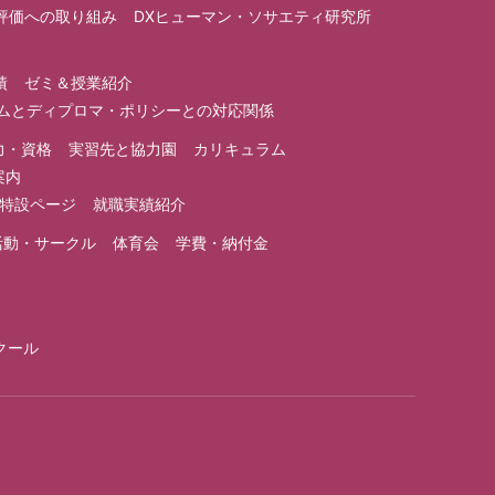
評価への取り組み
DXヒューマン・ソサエティ研究所
績
ゼミ＆授業紹介
ラムとディプロマ・ポリシーとの対応関係
力・資格
実習先と協力園
カリキュラム
案内
1特設ページ
就職実績紹介
活動・サークル
体育会
学費・納付金
クール