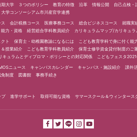
短期大学 ３つのポリシー
教育の特徴
沿革
情報公開
自己点検・
大学コンソーシアム市川産官学連携
ース
会計税務コース
医療事務コース
総合ビジネスコース
就職実
く能力・資格
経営総合学科教員紹介
カリキュラムマップ/カリキュ
ェクト
保育士・幼稚園教諭になるには
こども教育学科で身に付く能
ミ＆授業紹介
こども教育学科教員紹介
保育士修学資金貸付制度のご
リキュラムとディプロマ・ポリシーとの対応関係
こどもフェスタ202
MOSニュース
キャンパスカレンダー
キャンパス・施設紹介
課外
減免制度
図書館
事務手続き
ップ
進学サポート
取得可能な資格
サマースクール＆ウィンタース