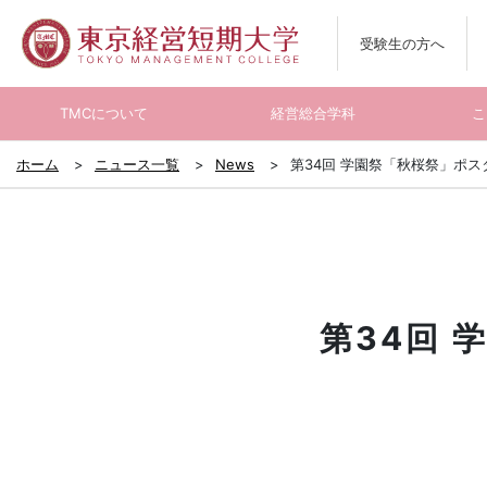
受験生の方へ
TMCについて
経営総合学科
こ
ホーム
ニュース一覧
News
第34回 学園祭「秋桜祭」ポ
第34回