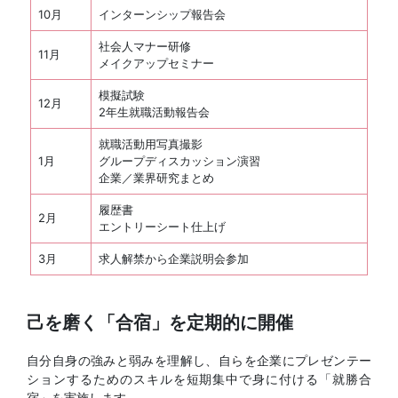
10月
インターンシップ報告会
社会人マナー研修
11月
メイクアップセミナー
模擬試験
12月
2年生就職活動報告会
就職活動用写真撮影
1月
グループディスカッション演習
企業／業界研究まとめ
履歴書
2月
エントリーシート仕上げ
3月
求人解禁から企業説明会参加
己を磨く「合宿」を定期的に開催
自分自身の強みと弱みを理解し、自らを企業にプレゼンテー
ションするためのスキルを短期集中で身に付ける「就勝合
宿」を実施します。