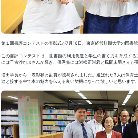
第１回書評コンテストの表彰式が7月16日、東京経営短期大学の図書
この書評コンテストは、図書館の利用促進と学生の書く力を育成する
には千古沙也加さんが輝き、優秀賞には岩松正崇君と風間未羽さんが
増田学長から、表彰状と副賞が授与されました。選ばれた3人は保育
達と接する中で本の魅力を伝える良い契機になって欲しいと思います