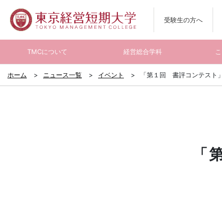
受験生の方へ
TMCについて
経営総合学科
こ
ホーム
ニュース一覧
イベント
「第１回 書評コンテスト
「