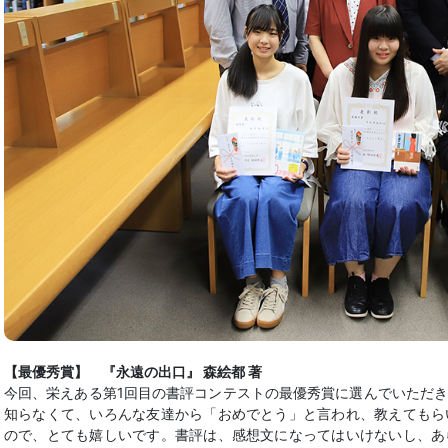
【最優秀賞】 『永遠の出口』 森絵都 著
今回、栄えある第1回目の書評コンテストの最優秀賞に選んでいただ
知らなくて、いろんな友達から「おめでとう」と言われ、教えてもら
ので、とても嬉しいです。書評は、感想文になってはいけないし、あ