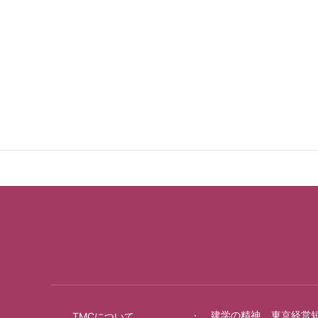
建学の精神
東京経営
TMCについて