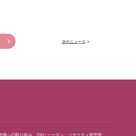
>
次のニュース
評価への取り組み
DXヒューマン・ソサエティ研究所