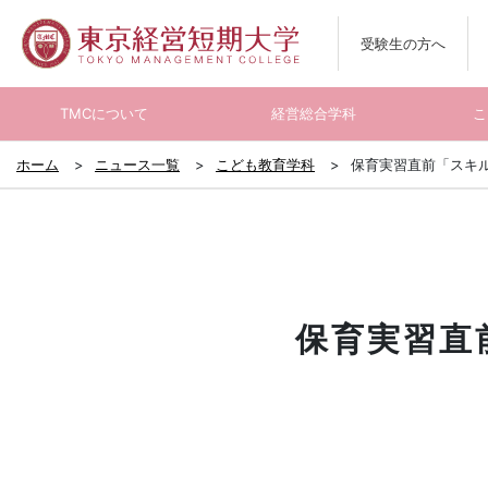
受験生の方へ
TMCについて
経営総合学科
こ
ホーム
ニュース一覧
こども教育学科
保育実習直前「スキ
保育実習直