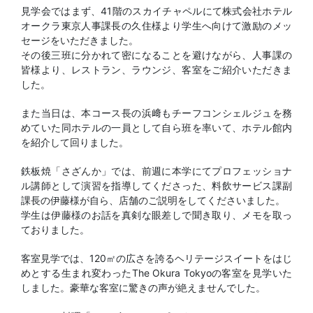
見学会ではまず、41階のスカイチャペルにて株式会社ホテル
オークラ東京人事課長の久住様より学生へ向けて激励のメッ
セージをいただきました。
その後三班に分かれて密になることを避けながら、人事課の
皆様より、レストラン、ラウンジ、客室をご紹介いただきま
した。
また当日は、本コース長の浜﨑もチーフコンシェルジュを務
めていた同ホテルの一員として自ら班を率いて、ホテル館内
を紹介して回りました。
鉄板焼「さざんか」では、前週に本学にてプロフェッショナ
ル講師として演習を指導してくださった、料飲サービス課副
課長の伊藤様が自ら、店舗のご説明をしてくださいました。
学生は伊藤様のお話を真剣な眼差しで聞き取り、メモを取っ
ておりました。
客室見学では、120㎡の広さを誇るヘリテージスイートをはじ
めとする生まれ変わったThe Okura Tokyoの客室を見学いた
しました。豪華な客室に驚きの声が絶えませんでした。